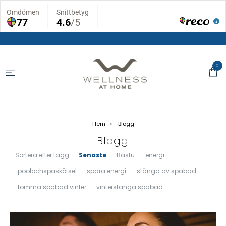
0
Hem
Blogg
Blogg
Sortera efter tagg:
Senaste
Bastu
energi
poolochspaskötsel
spara energi
stänga av spabad
tömma spabad vinter
vinterstänga spabad