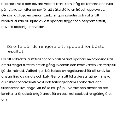
bakterietillväxt och bevara vattnet klart. Kom ihåg att tömma och fylla
på nytt vatten efter behov för att säkerställa en fräsch upplevelse.
Genom att följa en genomtänkt rengöringsrutin och välja rätt
kemikalier kan du njuta av ditt spabad tryggt och bekymmersfritt,
oavsett säsong och väder
Så ofta bör du rengöra ditt spabad för bästa
resultat
För att säkerställa ett fräscht och hälsosamt spabad rekommenderas
att du rengör filtret minst en gång i veckan och byter vatten var tredje till
fjärde månad. Vattenlinjen bör torkas av regelbundet för att undvika
ansamling av smuts och kalk. Genom att följa dessa rutiner minskar
du risken för bakterietillväxt och förlänger både spabadets och
tillbehörens livslängd. Att hålla koll på pH-värdet och använda rätt
kemikalier är också avgörande för en optimal spabad rengöring året
om.