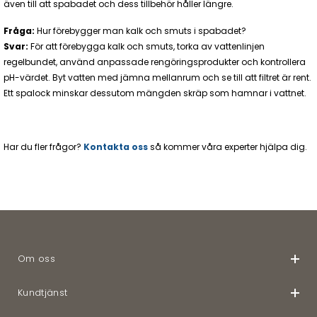
även till att spabadet och dess tillbehör håller längre.
Fråga:
Hur förebygger man kalk och smuts i spabadet?
Svar:
För att förebygga kalk och smuts, torka av vattenlinjen
regelbundet, använd anpassade rengöringsprodukter och kontrollera
pH-värdet. Byt vatten med jämna mellanrum och se till att filtret är rent.
Ett spalock minskar dessutom mängden skräp som hamnar i vattnet.
Har du fler frågor?
Kontakta oss
så kommer våra experter hjälpa dig.
Om oss
Kundtjänst