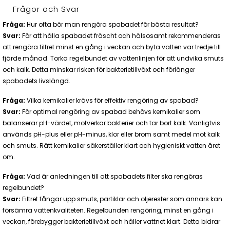
Frågor och Svar
Fråga:
Hur ofta bör man rengöra spabadet för bästa resultat?
Svar:
För att hålla spabadet fräscht och hälsosamt rekommenderas
att rengöra filtret minst en gång i veckan och byta vatten var tredje till
fjärde månad. Torka regelbundet av vattenlinjen för att undvika smuts
och kalk. Detta minskar risken för bakterietillväxt och förlänger
spabadets livslängd.
Fråga:
Vilka kemikalier krävs för effektiv rengöring av spabad?
Svar:
För optimal rengöring av spabad behövs kemikalier som
balanserar pH-värdet, motverkar bakterier och tar bort kalk. Vanligtvis
används pH-plus eller pH-minus, klor eller brom samt medel mot kalk
och smuts. Rätt kemikalier säkerställer klart och hygieniskt vatten året
om.
Fråga:
Vad är anledningen till att spabadets filter ska rengöras
regelbundet?
Svar:
Filtret fångar upp smuts, partiklar och oljerester som annars kan
försämra vattenkvaliteten. Regelbunden rengöring, minst en gång i
veckan, förebygger bakterietillväxt och håller vattnet klart. Detta bidrar