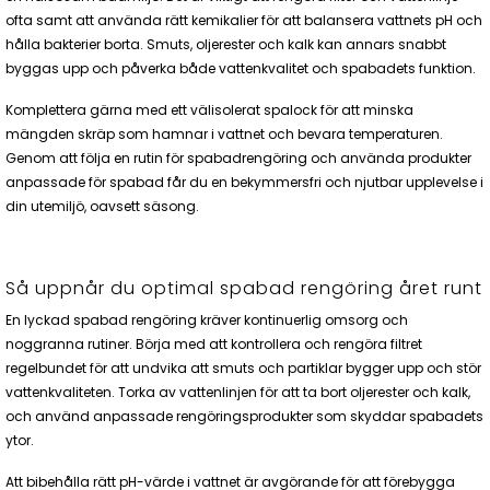
ofta samt att använda rätt kemikalier för att balansera vattnets pH och
hålla bakterier borta. Smuts, oljerester och kalk kan annars snabbt
byggas upp och påverka både vattenkvalitet och spabadets funktion.
Komplettera gärna med ett välisolerat spalock för att minska
mängden skräp som hamnar i vattnet och bevara temperaturen.
Genom att följa en rutin för spabadrengöring och använda produkter
anpassade för spabad får du en bekymmersfri och njutbar upplevelse i
din utemiljö, oavsett säsong.
Så uppnår du optimal spabad rengöring året runt
En lyckad spabad rengöring kräver kontinuerlig omsorg och
noggranna rutiner. Börja med att kontrollera och rengöra filtret
regelbundet för att undvika att smuts och partiklar bygger upp och stör
vattenkvaliteten. Torka av vattenlinjen för att ta bort oljerester och kalk,
och använd anpassade rengöringsprodukter som skyddar spabadets
ytor.
Att bibehålla rätt pH-värde i vattnet är avgörande för att förebygga