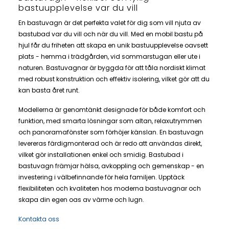
bastuupplevelse var du vill
En bastuvagn är det perfekta valet för dig som vill njuta av
bastubad var du vill och när du vill. Med en mobil bastu på
hjul får du friheten att skapa en unik bastuupplevelse oavsett
plats - hemma i trädgården, vid sommarstugan eller ute i
naturen. Bastuvagnar är byggda för att tåla nordiskt klimat
med robust konstruktion och effektiv isolering, vilket gör att du
kan basta året runt.
Modellerna är genomtänkt designade för både komfort och
funktion, med smarta lösningar som altan, relaxutrymmen
och panoramafönster som förhöjer känslan. En bastuvagn
levereras färdigmonterad och är redo att användas direkt,
vilket gör installationen enkel och smidig. Bastubad i
bastuvagn främjar hälsa, avkoppling och gemenskap - en
investering i välbefinnande för hela familjen. Upptäck
flexibiliteten och kvaliteten hos moderna bastuvagnar och
skapa din egen oas av värme och lugn.
Kontakta oss