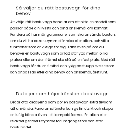
Så väljer du rätt bastuvagn för dina
behov
Att välja rätt bastuvagn handlar om att hitta en modell som
passar både din livsstil och dina önskemål om komfort.
Fundera på hur många personer som ska använda bastun,
om du vill ha extra utrymme för relax eller altan, och vilka
funktioner som är viktiga för dig. Tänk även på om du
behöver en bastuvagn som är lätt att flytta mellan olika
platser eller om den främst ska stå på en fast plats. Med rätt
bastuvagn får du en flexibel och lyxig bastuupplevelse som
kan anpassas efter dina behov och önskemål, året runt.
Detaljer som höjer känslan i bastuvagn
Det är ofta detaljerna som gör en bastuvagn extra trivsam
att använda. Panoramafönster kan ge fin utsikt och skapa
en luftig känsla även i ett kompakt format. En altan eller
relaxdel ger mer utrymme för umgänge före och efter
bastubadet.