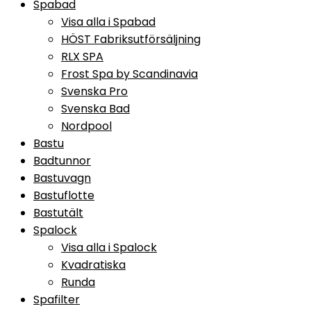
Spabad
Visa alla i Spabad
HÖST Fabriksutförsäljning
RLX SPA
Frost Spa by Scandinavia
Svenska Pro
Svenska Bad
Nordpool
Bastu
Badtunnor
Bastuvagn
Bastuflotte
Bastutält
Spalock
Visa alla i Spalock
Kvadratiska
Runda
Spafilter