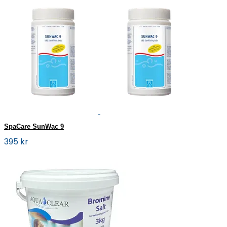
SpaCare SunWac 9
395 kr