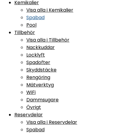
Kemikalier
Visa alla i Kemikalier
Spabad
Pool
Tillbehör
Visa alla i Tillbehör
Nackkuddar
Locklyft
Spadofter
Skyddstäcke
Rengöring
Mätverktyg
WiFi
Dammsugare
Övrigt
Reservdelar
Visa alla i Reservdelar
Spabad