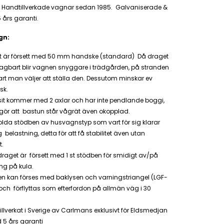
. Handtillverkade vagnar sedan 1985. Galvaniserade &
 års garanti.
gn:
t är försett med 50 mm handske (standard) Då draget
tagbart blir vagnen snyggare i trädgården, på stranden
vart man väljer att ställa den. Dessutom minskar ev
isk.
it kommer med 2 axlar och har inte pendlande boggi,
 gör att bastun står vågrät även okopplad.
olda stödben av husvagnstyp som vart för sig klarar
 belastning, detta för att få stabilitet även utan
t.
raget är försett med 1 st stödben för smidigt av/på
ing på kula.
n kan förses med baklysen och varningstriangel (LGF-
 och förflyttas som efterfordon på allmän väg i 30
llverkat i Sverige av Carlmans exklusivt för Eldsmedjan
 5 års garanti