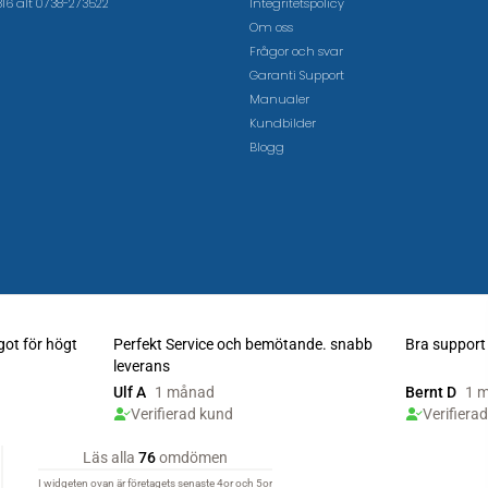
16 alt 0738-273522
Integritetspolicy
Om oss
Frågor och svar
Garanti Support
Manualer
Kundbilder
Blogg