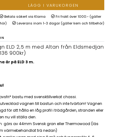
LÄGG I VARUKORGEN
Betala säkert via Klarna
Fri frakt över 1000:- (gäller
ehör)
Leverans inom 1-3 dagar (gäller kem och tillbehör)
ON
n ELD 2,5 m med Altan från Eldsmedjan
 136 900kr)
na är på ELD 3 m.
ul
vsfri* bastu med svensktillverkat chassi.
 utvecklad vagnen till bastun och inte tvärtom! Vagnen
gd för att hålla en låg profil i trädgården, stranden eller
n nu vill ställa den.
n görs av 44mm Svensk gran eller Thermowood (läs
m värmebehandlat trä nedan)