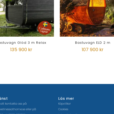
astuvagn Glöd 3 m Relax
Bastuvagn ELD 2 m
135 900 kr
107 900 kr
änst
Läs mer
 att kontakta oss på
Köpvillkor
ellnessathome.se
eller på
Cookies