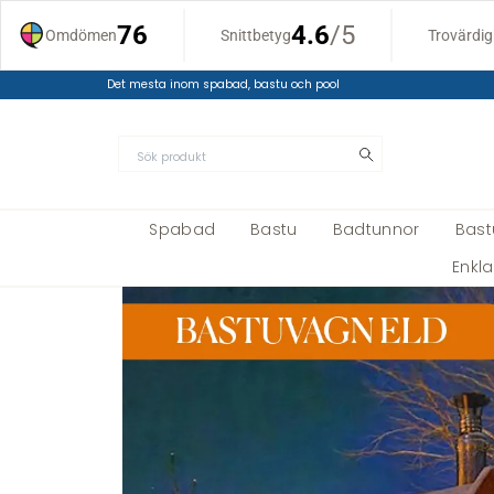
Det mesta inom spabad, bastu och pool
Spabad
Bastu
Badtunnor
Bas
Enkl