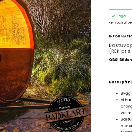
I lager
kem och tillb
INFORMATI
Bastuvag
(REK pris
OBS! Bilder
Bastu på hj
Bygglo
Vi har
är byg
var me
Bastu
mer o