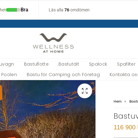
tuvagn
Bastuflotte
Bastutält
Spalock
Spafilter
a Poolen
Bastu för Camping och Företag
Kontakta os
Hem
Bast
Bastu
116 900 