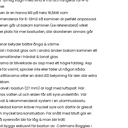
t rymlig vagn med sina 8 m3 och fungerar för 4-6
er.
en är en Harvia M3 på hela 16,5kW som
menderas för 6-13m3 så kaminen är perfekt anpassad.
enen går ut bakom kaminen (se referensbild) vilket
r plats för mer bastusten, där skorstenen annars går
enar betyder bättre ånga & värme.
örr i härdat glas och i andra änden bakom kaminen ett
amafönster i härdat & tonat glas.
varna är
tillverkade av asp med ett högre fotsteg. Asp
nte för varmt, spricker inte eller fäller ut någon kåda.
sittlavarna sitter en dold LED belysning för den där extra
ktorn.
olvet i bastun (27 mm) är lagt med luftspalt. Här
as vatten ut och elden får sitt syre underifrån. Väl
vat & rekommenderat system i en utomhusbastu.
eldad kamin kräver mycket syre och därför är glesat
n mycket bra konstruktion. För snålt med tilluft gör en
då syrenivån blir för låg & man blir trött.
it byggs exklusivt för bastun av Carlmans Boggies i