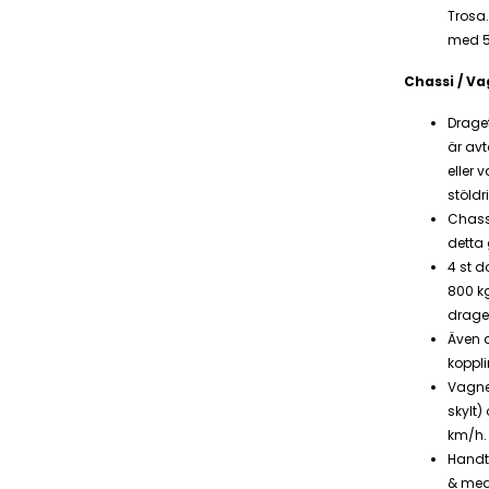
Trosa
med 5
Chassi / Va
Drage
är av
eller 
stöldr
Chass
detta
4 st d
800 kg
drage
Även d
koppl
Vagne
skylt)
km/h.
Handti
& med