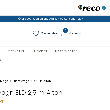
Över 6000 st sålda spabad och bastur sedan 2014
0
Önskelistan
Varukorg
Kemikalier
Tillbehör
Reservdelar
s
uvagn
Bastuvagn ELD 2,5 m Altan
vagn ELD 2,5 m Altan
kr