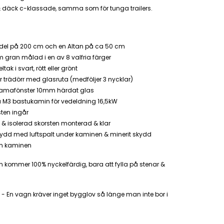
& däck c-klassade, samma som för tunga trailers.
del på 200 cm och en Altan på ca 50 cm
 gran målad i en av 8 valfria färger
tak i svart, rött eller grönt
 trädörr med glasruta (medföljer 3 nycklar)
amafönster 10mm härdat glas
a M3 bastukamin för vedeldning 16,5kW
ten ingår
i & isolerad skorsten monterad & klar
kydd med luftspalt under kaminen & minerit skydd
m kaminen
kommer 100% nyckelfärdig, bara att fylla på stenar &
i - En vagn kräver inget bygglov så länge man inte bor i