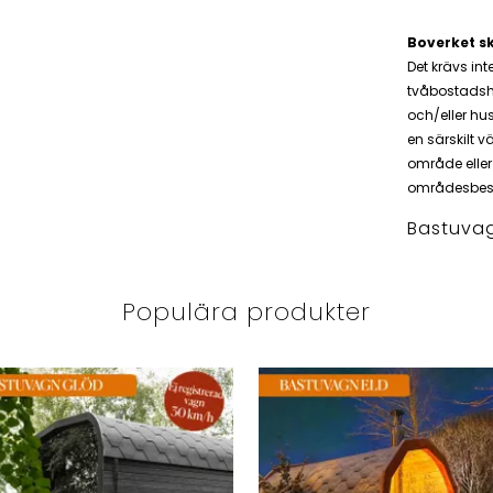
Boverket sk
Det krävs int
tvåbostadshu
och/eller hu
en särskilt v
område eller 
områdesbes
Bastuvag
Populära produkter