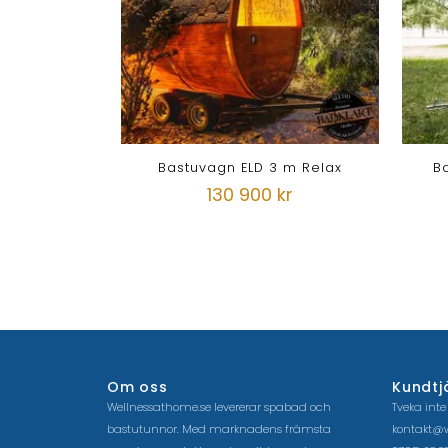
Bastuvagn ELD 3 m Relax
B
130 900 kr
Om oss
Kundtj
Wellnessathome.se levererar spabad och
Tveka inte
bastutunnor. Med marknadens främsta
kontakt@w