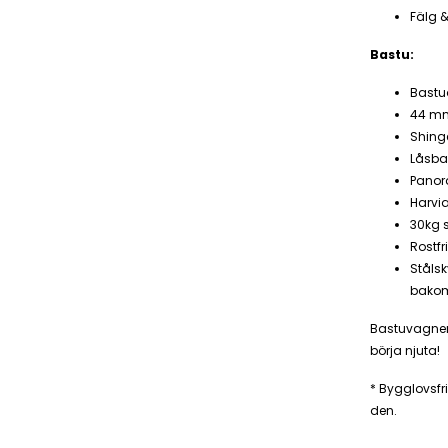
Fälg 
Bastu:
Bastu
44 mm
Shingel
Låsbar
Panor
Harvi
30kg s
Rostfr
Ståls
bako
Bastuvagnen 
börja njuta!
* Bygglovsfr
den.