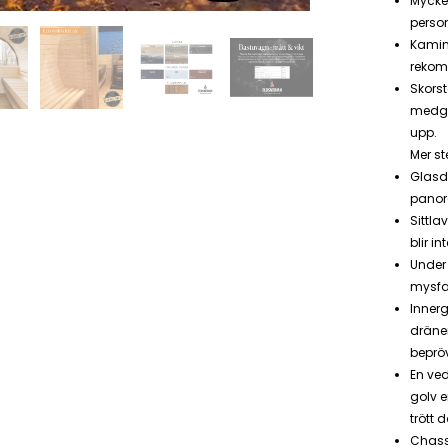
Mycke
person
Kamin
rekom
Skorst
medge
upp.
Mer st
Glasd
panor
Sittla
blir i
Under 
mysfa
Innerg
dräner
beprö
En ved
golv e
trött 
Chass