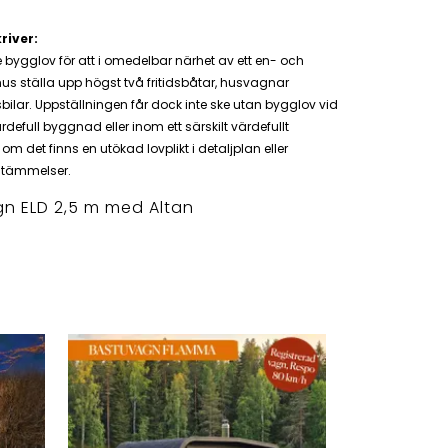
river:
e bygglov för att i omedelbar närhet av ett en- och
s ställa upp högst två fritidsbåtar, husvagnar
sbilar. Uppställningen får dock inte ske utan bygglov vid
ärdefull byggnad eller inom ett särskilt värdefullt
om det finns en utökad lovplikt i detaljplan eller
tämmelser.
n ELD 2,5 m med Altan