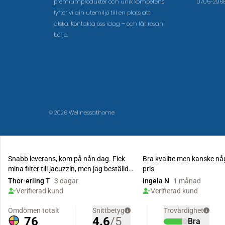
premiumprodukter och unik kompetens
0705-2968
lyfter vi din utemiljö till en plats att
älska. Kontakta oss idag – och låt resan
börja.
© 2026 Wellnessathome