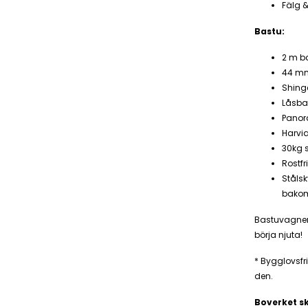
Fälg 
Bastu:
2 m b
44 mm
Shingel
Låsbar
Panor
Harvi
30kg s
Rostfr
Ståls
bako
Bastuvagnen 
börja njuta!
* Bygglovsfr
den.
Boverket sk