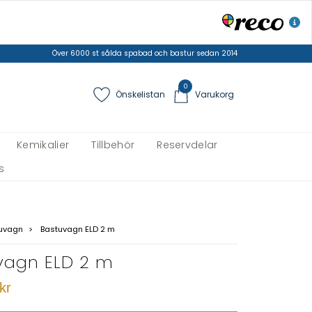
Över 6000 st sålda spabad och bastur sedan 2014
0
Önskelistan
Varukorg
Kemikalier
Tillbehör
Reservdelar
s
uvagn
Bastuvagn ELD 2 m
vagn ELD 2 m
kr