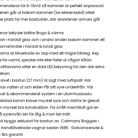
menderas för 6-13m3 så kaminen är perfekt anpassad.
enen går ut bakom kaminen (se referensbild) vilket
r plats för mer bastusten, där skorstenen annars går
enar betyder bättre ånga & värme.
örr i härdat glas och i andra änden bakom kaminen ett
amafönster i härdat & tonat glas.
varna är
tillverkade av asp med ett högre fotsteg. Asp
nte för varmt, spricker inte eller fäller ut någon kåda.
sittlavarna sitter en dold LED belysning för den där extra
ktorn.
olvet i bastun (27 mm) är lagt med luftspalt. Här
as vatten ut och elden får sitt syre underifrån. Väl
vat & rekommenderat system i en utomhusbastu.
eldad kamin kräver mycket syre och därför är glesat
n mycket bra konstruktion. För snålt med tilluft gör en
då syrenivån blir för låg & man blir trött.
it byggs exklusivt för bastun av Carlmans Boggies i
. Handtillverkade vagnar sedan 1985. Galvaniserade &
 års garanti.