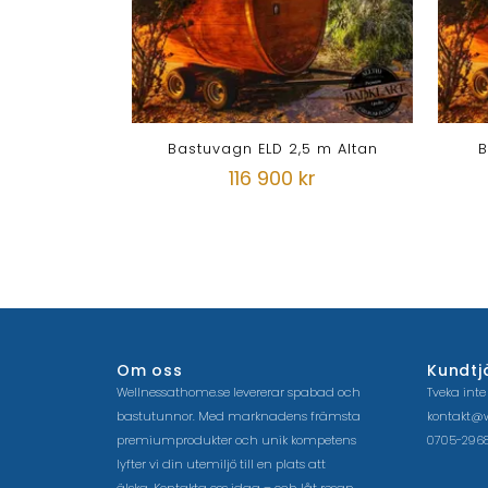
Bastuvagn ELD 2,5 m Altan
B
116 900 kr
Om oss
Kundtj
Wellnessathome.se levererar spabad och
Tveka inte
bastutunnor. Med marknadens främsta
kontakt@w
premiumprodukter och unik kompetens
0705-2968
lyfter vi din utemiljö till en plats att