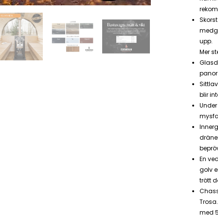
rekom
Skorst
medge
upp.
Mer st
Glasd
panor
Sittla
blir i
Under 
mysfa
Innerg
dräner
beprö
En ved
golv e
trött 
Chass
Trosa
med 5