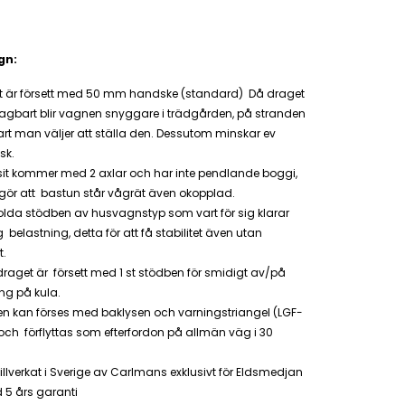
gn:
t är försett med 50 mm handske (standard) Då draget
tagbart blir vagnen snyggare i trädgården, på stranden
vart man väljer att ställa den. Dessutom minskar ev
isk.
it kommer med 2 axlar och har inte pendlande boggi,
 gör att bastun står vågrät även okopplad.
olda stödben av husvagnstyp som vart för sig klarar
 belastning, detta för att få stabilitet även utan
t.
raget är försett med 1 st stödben för smidigt av/på
ing på kula.
n kan förses med baklysen och varningstriangel (LGF-
 och förflyttas som efterfordon på allmän väg i 30
llverkat i Sverige av Carlmans exklusivt för Eldsmedjan
 5 års garanti