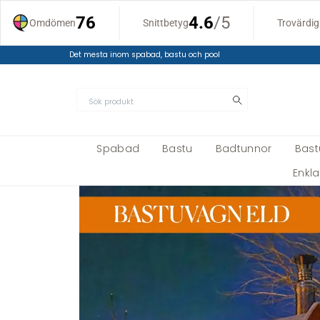
Det mesta inom spabad, bastu och pool
Spabad
Bastu
Badtunnor
Bas
Enkl