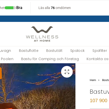
tuvagn
Bastuflotte
Bastutält
Spalock
Spafilter
a Poolen
Bastu för Camping och Företag
Kontakta os
Hem
Bast
Bastu
107 900 