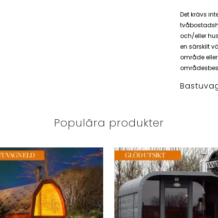
Det krävs int
tvåbostadshu
och/eller hu
en särskilt v
område eller 
områdesbes
Bastuvag
Populära produkter