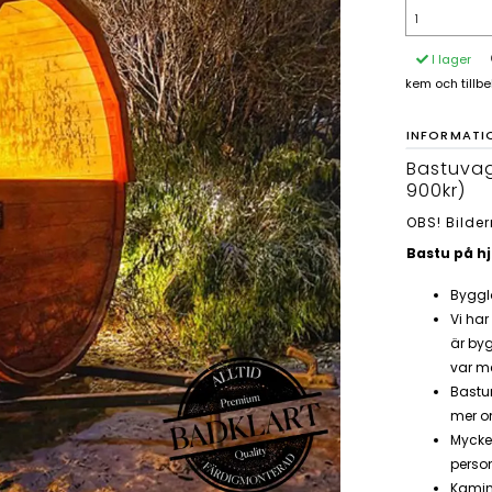
I lager
kem och tillb
INFORMATI
Bastuvag
900kr)
OBS! Bilde
Bastu på hj
Bygglo
Vi har
är byg
var me
Bastu
mer o
Mycke
person
Kamin