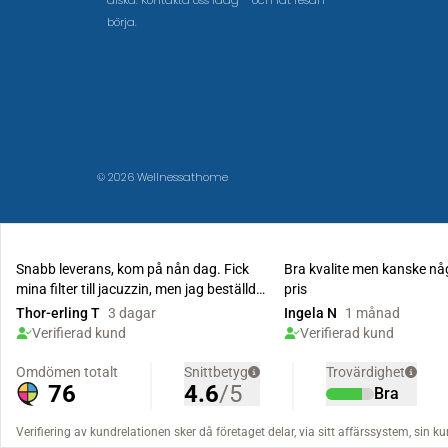
älska. Kontakta oss idag – och låt resan
börja.
© 2026 Wellnessathome