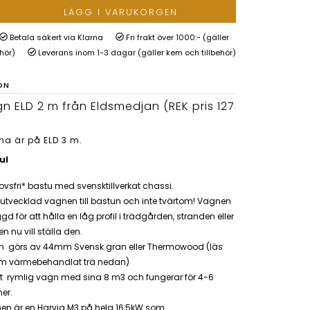
LÄGG I VARUKORGEN
Betala säkert via Klarna
Fri frakt över 1000:- (gäller
ehör)
Leverans inom 1-3 dagar (gäller kem och tillbehör)
ON
n ELD 2 m från Eldsmedjan (REK pris 127
rna är på ELD 3 m.
ul
vsfri* bastu med svensktillverkat chassi.
 utvecklad vagnen till bastun och inte tvärtom! Vagnen
gd för att hålla en låg profil i trädgården, stranden eller
n nu vill ställa den.
n görs av 44mm Svensk gran eller Thermowood (läs
m värmebehandlat trä nedan)
t rymlig vagn med sina 8 m3 och fungerar för 4-6
er.
en är en Harvia M3 på hela 16,5kW som