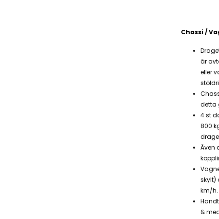
Chassi / Va
Drage
är av
eller 
stöldr
Chass
detta
4 st d
800 kg
drage
Även d
koppl
Vagne
skylt)
km/h.
Handti
& med