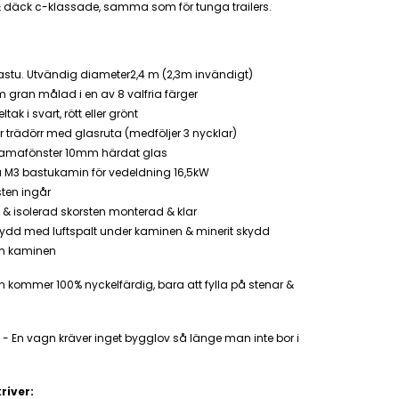
& däck c-klassade, samma som för tunga trailers.
astu. Utvändig diameter2,4 m (2,3m invändigt)
 gran målad i en av 8 valfria färger
tak i svart, rött eller grönt
 trädörr med glasruta (medföljer 3 nycklar)
amafönster 10mm härdat glas
a M3 bastukamin för vedeldning 16,5kW
ten ingår
i & isolerad skorsten monterad & klar
kydd med luftspalt under kaminen & minerit skydd
m kaminen
kommer 100% nyckelfärdig, bara att fylla på stenar &
i - En vagn kräver inget bygglov så länge man inte bor i
river: