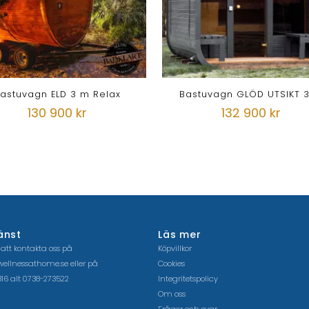
astuvagn ELD 3 m Relax
Bastuvagn GLÖD UTSIKT 
130 900 kr
132 900 kr
änst
Läs mer
 att kontakta oss på
Köpvillkor
ellnessathome.se
eller på
Cookies
16 alt 0738-273522
Integritetspolicy
Om oss