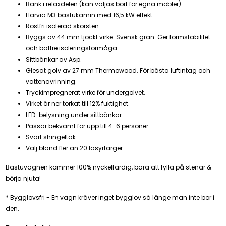
Bänk i relaxdelen (kan väljas bort för egna möbler).
Harvia M3 bastukamin med 16,5 kW effekt.
Rostfri isolerad skorsten.
Byggs av 44 mm tjockt virke. Svensk gran. Ger formstabilitet
och bättre isoleringsförmåga.
Sittbänkar av Asp.
Glesat golv av 27 mm Thermowood. För bästa luftintag och
vattenavrinning.
Tryckimpregnerat virke för undergolvet.
Virket är ner torkat till 12% fuktighet.
LED-belysning under sittbänkar.
Passar bekvämt för upp till 4-6 personer.
Svart shingeltak.
Välj bland fler än 20 lasyrfärger.
Bastuvagnen kommer 100% nyckelfärdig, bara att fylla på stenar &
börja njuta!
* Bygglovsfri - En vagn kräver inget bygglov så länge man inte bor i
den.