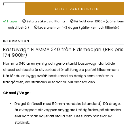
LÄGG I VARUKORGEN
I lager
Betala säkert via Klarna
Fri frakt över 1000:- (gäller kem
och tillbehör)
Leverans inom 1-3 dagar (gäller kem och tillbehör)
INFORMATION
Bastuvagn FLAMMA 340 från Eldsmedjan (REK pris
174 900kr)
Flamma 340 är en rymlig och genomtänkt bastuvagn där både
chassi och bastu är utvecklade för att fungera perfekt tillsammans.
Här får du en bygglovsfri* bastu med en design som smälter in i
trädgården, vid stranden eller där du vill placera den.
Chassi / Vagn:
Draget är försett med 50 mm handske (standard) Då draget
är avtagbart blir vagnen snyggare i trädgården, på stranden
eller vart man väljer att ställa den. Dessutom minskar ev
stöldrisk.