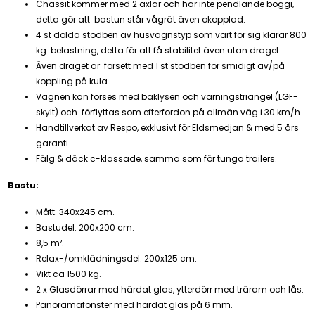
Chassit kommer med 2 axlar och har inte pendlande boggi,
detta gör att bastun står vågrät även okopplad.
4 st dolda stödben av husvagnstyp som vart för sig klarar 800
kg belastning, detta för att få stabilitet även utan draget.
Även draget är försett med 1 st stödben för smidigt av/på
koppling på kula.
Vagnen kan förses med baklysen och varningstriangel (LGF-
skylt) och förflyttas som efterfordon på allmän väg i 30 km/h.
Handtillverkat av Respo, exklusivt för Eldsmedjan & med 5 års
garanti
Fälg & däck c-klassade, samma som för tunga trailers.
Bastu:
Mått: 340x245 cm.
Bastudel: 200x200 cm.
8,5 m².
Relax-/omklädningsdel: 200x125 cm.
Vikt ca 1500 kg.
2 x Glasdörrar med härdat glas, ytterdörr med träram och lås.
Panoramafönster med härdat glas på 6 mm.