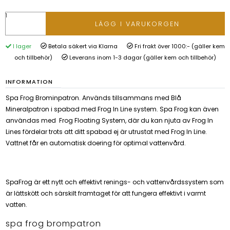
LÄGG I VARUKORGEN
I lager
Betala säkert via Klarna
Fri frakt över 1000:- (gäller kem
och tillbehör)
Leverans inom 1-3 dagar (gäller kem och tillbehör)
INFORMATION
Spa Frog Brominpatron. Används tillsammans med Blå
Mineralpatron i spabad med Frog In Line system. Spa Frog kan även
användas med Frog Floating System, där du kan njuta av Frog In
Lines fördelar trots att ditt spabad ej är utrustat med Frog In Line.
Vattnet får en automatisk doering för optimal vattenvård.
SpaFrog är ett nytt och effektivt renings- och vattenvårdssystem som
är lättskött och särskilt framtaget för att fungera effektivt i varmt
vatten.
spa frog brompatron