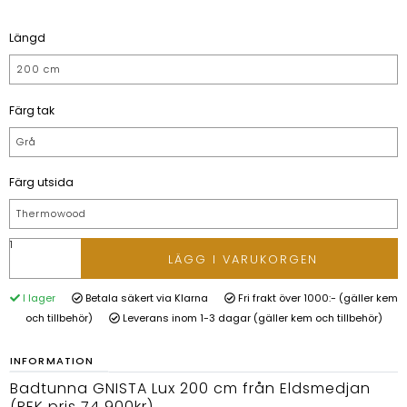
Längd
200 cm
Färg tak
Grå
Färg utsida
Thermowood
LÄGG I VARUKORGEN
I lager
Betala säkert via Klarna
Fri frakt över 1000:- (gäller kem
och tillbehör)
Leverans inom 1-3 dagar (gäller kem och tillbehör)
INFORMATION
Badtunna GNISTA Lux 200 cm från Eldsmedjan
(REK pris 74 900kr)