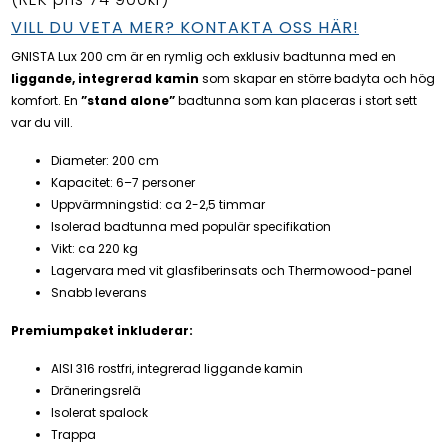
VILL DU VETA MER? KONTAKTA OSS HÄR!
GNISTA Lux 200 cm är en rymlig och exklusiv badtunna med en
liggande, integrerad kamin
som skapar en större badyta och hög
komfort. En
”stand alone”
badtunna som kan placeras i stort sett
var du vill.
Diameter: 200 cm
Kapacitet: 6–7 personer
Uppvärmningstid: ca 2-2,5 timmar
Isolerad badtunna med populär specifikation
Vikt: ca 220 kg
Lagervara med vit glasfiberinsats och Thermowood-panel
Snabb leverans
Premiumpaket inkluderar:
AISI 316 rostfri, integrerad liggande kamin
Dräneringsrelä
Isolerat spalock
Trappa