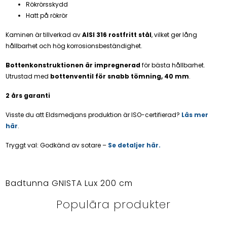
Rökrörsskydd
Hatt på rökrör
Kaminen är tillverkad av
AISI 316 rostfritt stål
, vilket ger lång
hållbarhet och hög korrosionsbeständighet.
Bottenkonstruktionen är impregnerad
för bästa hållbarhet.
Utrustad med
bottenventil för snabb tömning, 40 mm
.
2 års garanti
Visste du att Eldsmedjans produktion är ISO-certifierad?
Läs mer
här
.
Tryggt val: Godkänd av sotare –
S
e detaljer här.
Badtunna GNISTA Lux 200 cm
Populära produkter