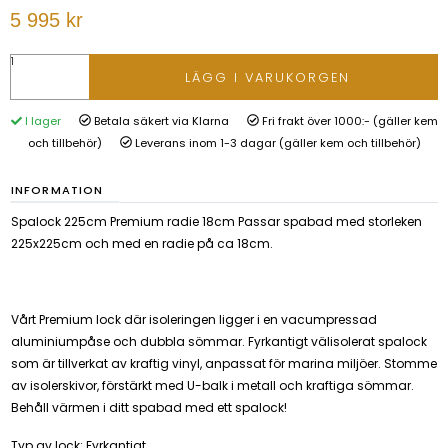
5 995 kr
LÄGG I VARUKORGEN
I lager
Betala säkert via Klarna
Fri frakt över 1000:- (gäller kem
och tillbehör)
Leverans inom 1-3 dagar (gäller kem och tillbehör)
INFORMATION
Spalock 225cm Premium radie 18cm Passar spabad med storleken
225x225cm och med en radie på ca 18cm.
Vårt Premium lock där isoleringen ligger i en vacumpressad
aluminiumpåse och dubbla sömmar. Fyrkantigt välisolerat spalock
som är tillverkat av kraftig vinyl, anpassat för marina miljöer. Stomme
av isolerskivor, förstärkt med U-balk i metall och kraftiga sömmar.
Behåll värmen i ditt spabad med ett spalock!
Typ av lock: Fyrkantigt