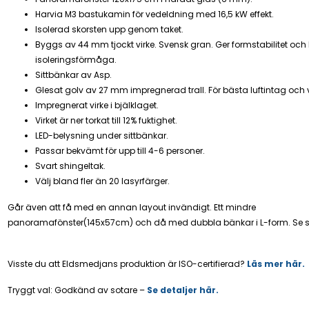
Harvia M3 bastukamin för vedeldning med 16,5 kW effekt.
Isolerad skorsten upp genom taket.
Byggs av 44 mm tjockt virke. Svensk gran. Ger formstabilitet och 
isoleringsförmåga.
Sittbänkar av Asp.
Glesat golv av 27 mm impregnerad trall. För bästa luftintag och 
Impregnerat virke i bjälklaget.
Virket är ner torkat till 12% fuktighet.
LED-belysning under sittbänkar.
Passar bekvämt för upp till 4-6 personer.
Svart shingeltak.
Välj bland fler än 20 lasyrfärger.
Går även att få med en annan layout invändigt. Ett mindre
panoramafönster(145x57cm) och då med dubbla bänkar i L-form. Se si
Visste du att Eldsmedjans produktion är ISO-certifierad?
Läs mer här.
Tryggt val: Godkänd av sotare –
S
e detaljer här.