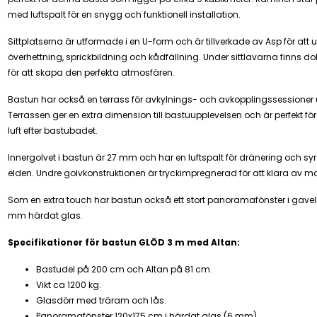
med luftspalt för en snygg och funktionell installation.
Sittplatserna är utformade i en U-form och är tillverkade av Asp för att
överhettning, sprickbildning och kådfällning. Under sittlavarna finns d
för att skapa den perfekta atmosfären.
Bastun har också en terrass för avkylnings- och avkopplingssessioner
Terrassen ger en extra dimension till bastuupplevelsen och är perfekt för 
luft efter bastubadet.
Innergolvet i bastun är 27 mm och har en luftspalt för dränering och syretil
elden. Undre golvkonstruktionen är tryckimpregnerad för att klara av m
Som en extra touch har bastun också ett stort panoramafönster i gaveln,
mm härdat glas.
Specifikationer för bastun GLÖD 3 m med Altan:
Bastudel på 200 cm och Altan på 81 cm.
Vikt ca 1200 kg.
Glasdörr med träram och lås.
Panoramafönster 120x175 cm i härdat glas (6 mm).