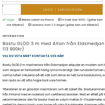
LÄGG I VARUKORGEN
I lager
Betala säkert via Klarna
Fri frakt över 1000:- (gäller kem
och tillbehör)
Leverans inom 1-3 dagar (gäller kem och tillbehör)
INFORMATION
Bastu GLÖD 3 m med Altan från Eldsmedjan 
113 900kr)
VILL DU VETA MER? KONTAKTA OSS HÄR!
Bastu GLÖD 3 m med terrass från Eldsmedjan erbjuder en modern och t
som skapar en fantastiskt härlig rymd invändigt. Den rundade formen 
varma luften cirkulerar på ett sätt som liknar en helt rund bastutunna,
kan njuta av att sitta högre tack vare formen.
Ytterdörren är en glasdörr med träram och ett säkert lås. Bastukaminen
från Finland med en isolerad och certifierad skorsten. Med en effekt på 
rekommenderas den för bastur med en volym mellan 6–11 kubikmeter, 
perfekt för denna bastu som ligger på cirka 9 kubikmeter. Kaminen står 